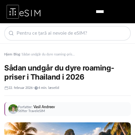
Hjem
/
Blog
/
Sådan undgår du dyre roaming-priser i Thailand i 2026
Sådan undgår du dyre roaming-
priser i Thailand i 2026
22. februar 2026
•
4 min. læsetid
Forfatter:
Vasil Andreev
Stifter TraveleSIM