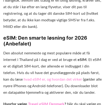
i Bangkok. Selvom det stadig er en billig løsning, kræver det,
at du står i kø efter en lang flyvetur, viser dit pas til
registrering, og at du tager dit danske SIM-kort ud (hvilket
betyder, at du ikke kan modtage vigtige SMS'er fra f.eks.
MitID eller din bank).
eSIM: Den smarte løsning for 2026
(Anbefalet)
Den absolut nemmeste og mest populære måde at få
internet i Thailand på i dag er ved at bruge et
eSIM
. Et eSIM
er et digitalt SIM-kort, der allerede er indbygget i din
telefon. Hvis du vil have det grundlæggende på plads først,
kan du læse
hvad eSIM er, og hvordan det virker
(gælder alle
nyere iPhones og Android-telefoner). Du downloader blot
en datapakke hjemmefra og aktiverer den, når du lander.
Hvorfor vælge
Travel eSIM Denmark
?
Når du skal vælge en