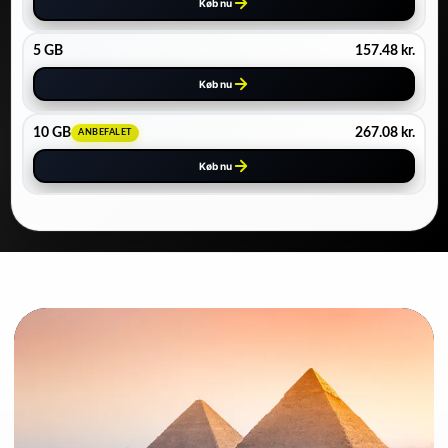
Køb nu
5 GB
157.48
kr.
Køb nu
10 GB
267.08
kr.
ANBEFALET
Køb nu