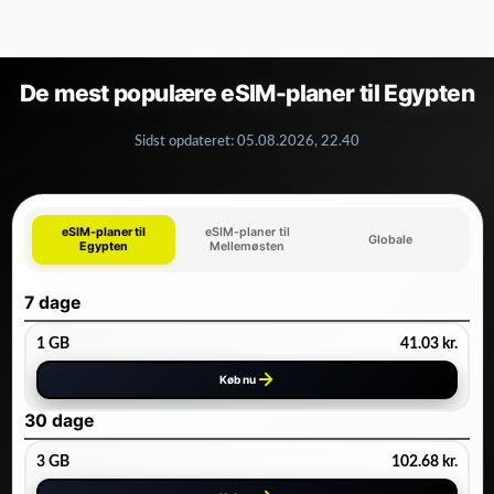
De mest populære eSIM-planer til Egypten
Sidst opdateret:
05.08.2026, 22.40
eSIM-planer til
eSIM-planer til
Globale
Egypten
Mellemøsten
7 dage
1 GB
41.03
kr.
Køb nu
30 dage
3 GB
102.68
kr.