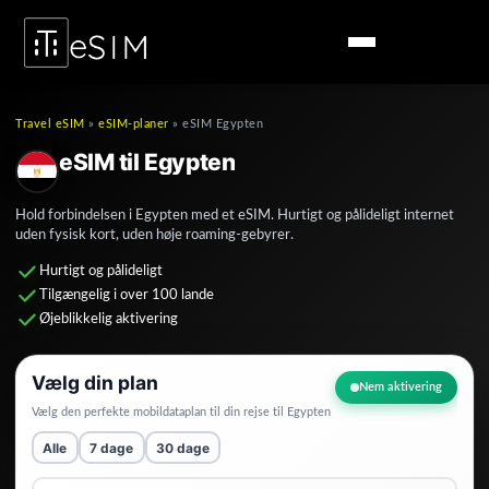
Travel eSIM
»
eSIM-planer
»
eSIM Egypten
eSIM til Egypten
Hold forbindelsen i Egypten med et eSIM. Hurtigt og pålideligt internet
uden fysisk kort, uden høje roaming-gebyrer.
Hurtigt og pålideligt
Tilgængelig i over 100 lande
Øjeblikkelig aktivering
Vælg din plan
Nem aktivering
Vælg den perfekte mobildataplan til din rejse til
Egypten
Alle
7 dage
30 dage