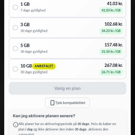
41.03
kr.
1 GB
7 dage
gyldighed
41.03
kr.
/GB
102.68
kr.
3 GB
30 dage
gyldighed
34.23
kr.
/GB
157.48
kr.
5 GB
30 dage
gyldighed
31.50
kr.
/GB
267.08
kr.
10 GB
ANBEFALET
30 dage
gyldighed
26.71
kr.
/GB
Vælg en plan
Tjek kompatibilitet
Kan jeg aktivere planen senere?
Alle planer har en aktiveringsperiode på
30 dage
. Hvis du køber en
plan
i dag
og ikke aktiverer den inden
30 dage
, aktiveres den
automatisk.