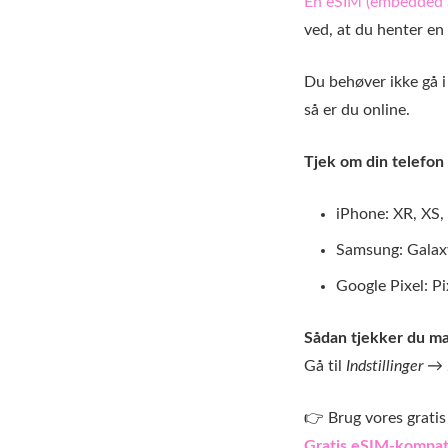
En eSIM (embedded 
ved, at du henter en 
Du behøver ikke gå i 
så er du online.
Tjek om din telefon
iPhone: XR, XS, 
Samsung: Galax
Google Pixel: Pi
Sådan tjekker du ma
Gå til
Indstillinger 
👉 Brug vores gratis
Gratis eSIM-kompati