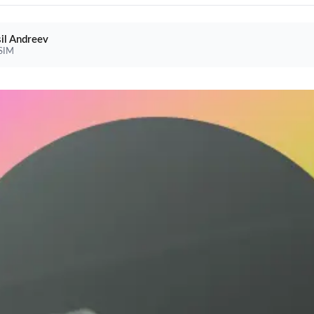
il Andreev
eSIM