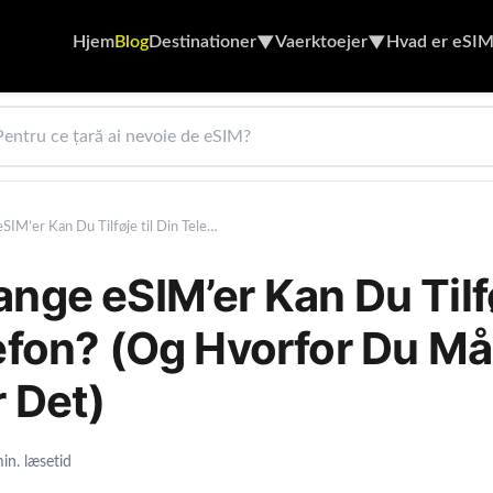
Hjem
Blog
Destinationer
Vaerktoejer
Hvad er eSIM
▼
▼
Hvor Mange eSIM’er Kan Du Tilføje til Din Telefon? (Og Hvorfor Du Måske Har Brug for Det)
nge eSIM’er Kan Du Tilfø
efon? (Og Hvorfor Du M
r Det)
in. læsetid