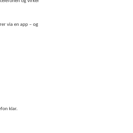
 telefonen og virker
rer via en app – og
fon klar.