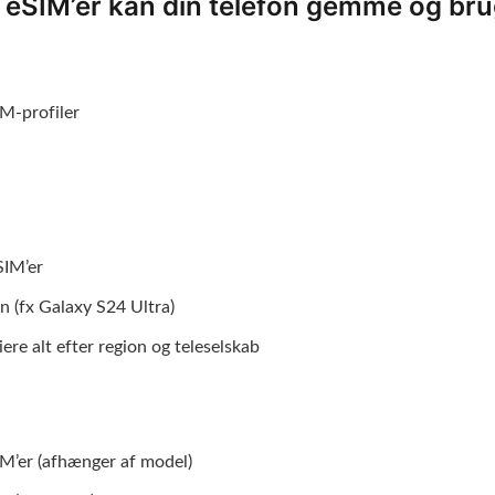
eSIM’er kan din telefon gemme og br
IM-profiler
SIM’er
n (fx Galaxy S24 Ultra)
iere alt efter region og teleselskab
IM’er (afhænger af model)