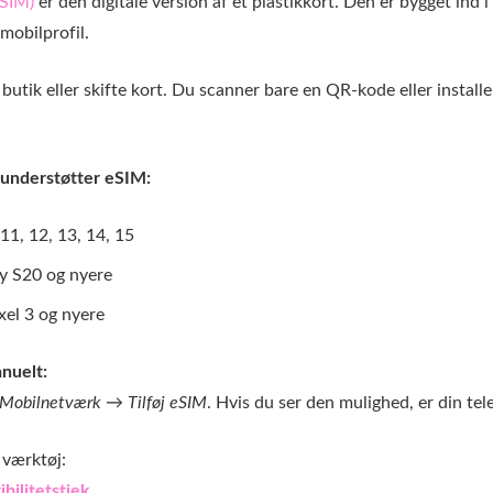
SIM)
er den digitale version af et plastikkort. Den er bygget ind i
mobilprofil.
butik eller skifte kort. Du scanner bare en QR-kode eller installe
 understøtter eSIM:
11, 12, 13, 14, 15
y S20 og nyere
xel 3 og nyere
nuelt:
→ Mobilnetværk → Tilføj eSIM
. Hvis du ser den mulighed, er din tele
 værktøj:
bilitetstjek