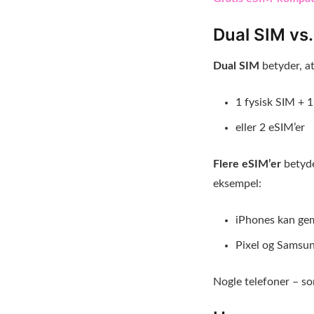
Dual SIM vs.
Dual SIM
betyder, a
1 fysisk SIM + 
eller 2 eSIM’er
Flere eSIM’er
betyde
eksempel:
iPhones kan gem
Pixel og Samsu
Nogle telefoner – so