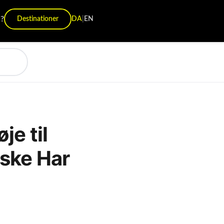
?
Destinationer
DA
|
EN
je til
åske Har