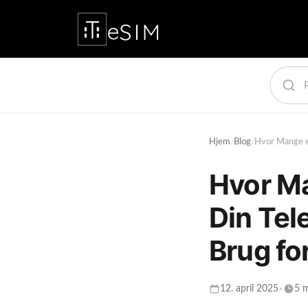
Hjem
Blog
/
/
Hvor Ma
Din Tel
Brug fo
12. april 2025
5 m
•