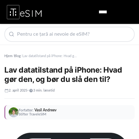
Hjem
/
Blog
/
Lav datatilstand på iPhone: Hvad gør den, og bør du slå den til?
Lav datatilstand på iPhone: Hvad
gør den, og bør du slå den til?
2. april 2025
•
3 min. læsetid
Forfatter:
Vasil Andreev
Stifter TraveleSIM