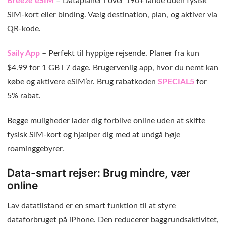
Breeze eSIM
– Dataplaner i over 190+ lande uden fysisk
SIM-kort eller binding. Vælg destination, plan, og aktiver via
QR-kode.
Saily App
– Perfekt til hyppige rejsende. Planer fra kun
$4.99 for 1 GB i 7 dage. Brugervenlig app, hvor du nemt kan
købe og aktivere eSIM’er. Brug rabatkoden
SPECIAL5
for
5% rabat.
Begge muligheder lader dig forblive online uden at skifte
fysisk SIM-kort og hjælper dig med at undgå høje
roaminggebyrer.
Data-smart rejser: Brug mindre, vær
online
Lav datatilstand er en smart funktion til at styre
dataforbruget på iPhone. Den reducerer baggrundsaktivitet,